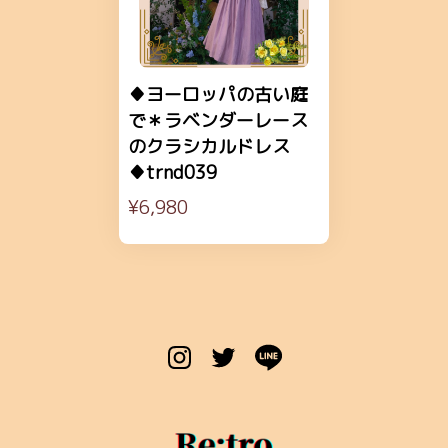
♦ヨーロッパの古い庭
で＊ラベンダーレース
のクラシカルドレス
♦trnd039
¥6,980