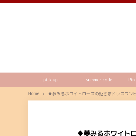
pick up
summer code
Pin
Home
♦夢みるホワイトローズの姫さまドレスワンピー
♦夢みるホワイトロ