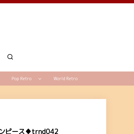
Pop Retro
World Retro
ース♦trnd042