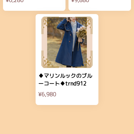
¥6,280
¥9,880
♦マリンルックのブル
ーコート♦trnd912
¥6,980