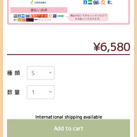
¥6,580
種類
数量
International shipping available
Add to cart