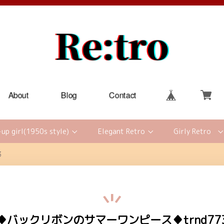
About
Blog
Contact
-up girl(1950s style)
Elegant Retro
Girly Retro
3
♦バックリボンのサマーワンピース♦trnd77