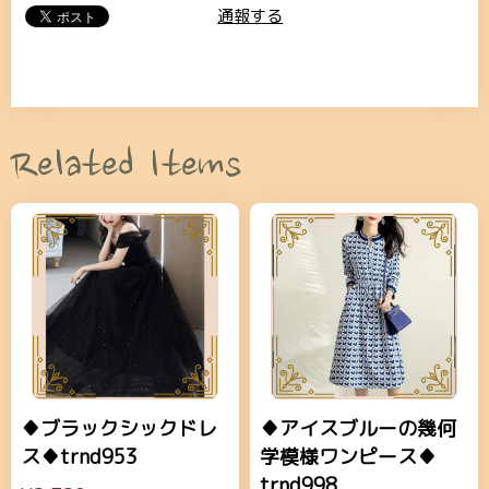
通報する
Related Items
♦ブラックシックドレ
♦アイスブルーの幾何
ス♦trnd953
学模様ワンピース♦
trnd998