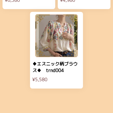
¥6,580
¥4,980
♦エスニック柄ブラウ
ス♦ trnd004
¥5,580