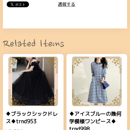
通報する
Related Items
♦ブラックシックドレ
♦アイスブルーの幾何
ス♦trnd953
学模様ワンピース♦
trnd998