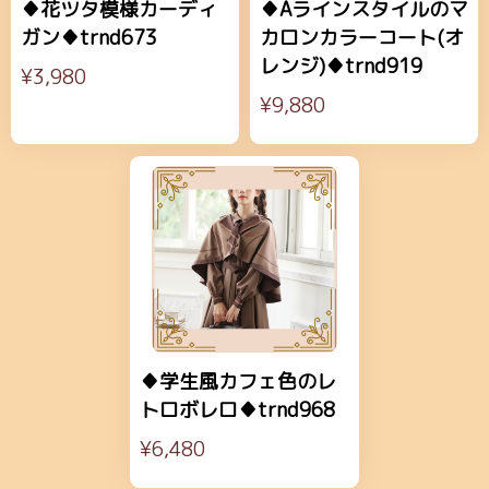
♦花ツタ模様カーディ
♦Aラインスタイルのマ
ガン♦trnd673
カロンカラーコート(オ
レンジ)♦trnd919
¥3,980
¥9,880
♦学生風カフェ色のレ
トロボレロ♦trnd968
¥6,480