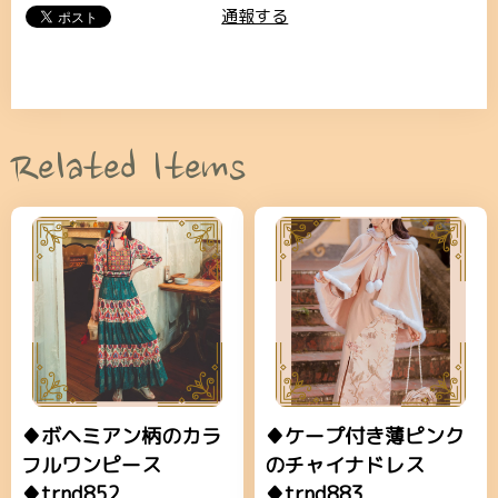
通報する
Related Items
♦ボヘミアン柄のカラ
♦ケープ付き薄ピンク
フルワンピース
のチャイナドレス
♦trnd852
♦trnd883