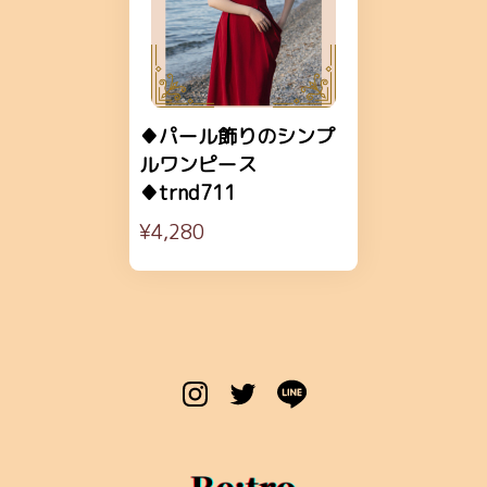
♦パール飾りのシンプ
ルワンピース
♦trnd711
¥4,280