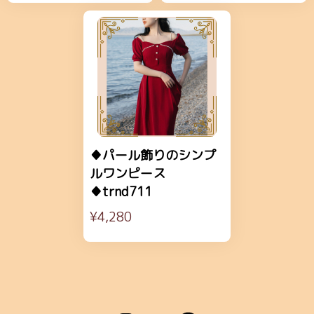
♦パール飾りのシンプ
ルワンピース
♦trnd711
¥4,280