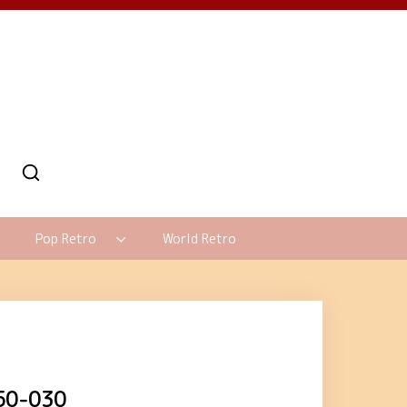
Pop Retro
World Retro
0-030