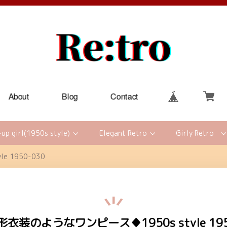
About
Blog
Contact
-up girl(1950s style)
Elegant Retro
Girly Retro
 1950-030
衣装のようなワンピース♦1950s style 195