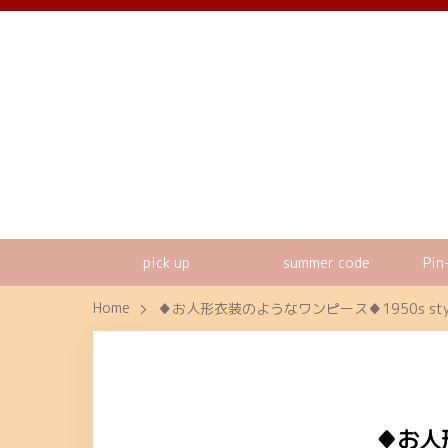
pick up
summer code
Pin
Home
♦お人形衣装のようなワンピース♦1950s style
♦お人形