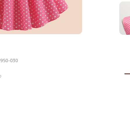
50-030
♡