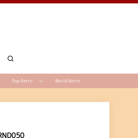
Pop Retro
World Retro
D050