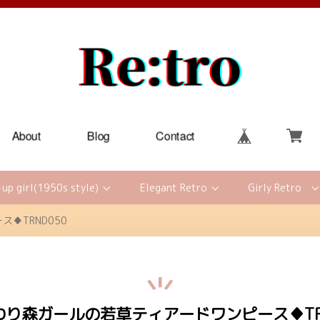
About
Blog
Contact
-up girl(1950s style)
Elegant Retro
Girly Retro
♦TRND050
わり森ガールの若草ティアードワンピース♦TRN