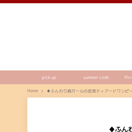
pick up
summer code
Pin
Home
♦ふんわり森ガールの若草ティアードワンピース
♦ふん